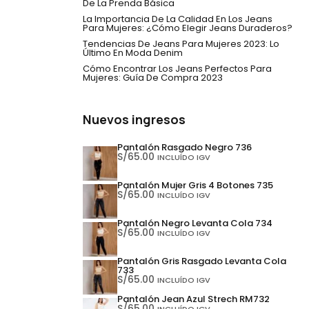
De La Prenda Básica
La Importancia De La Calidad En Los Jeans
Para Mujeres: ¿Cómo Elegir Jeans Duraderos?
Tendencias De Jeans Para Mujeres 2023: Lo
Último En Moda Denim
Cómo Encontrar Los Jeans Perfectos Para
Mujeres: Guía De Compra 2023
Nuevos ingresos
Pantalón Rasgado Negro 736
S/
65.00
INCLUÍDO IGV
Pantalón Mujer Gris 4 Botones 735
S/
65.00
INCLUÍDO IGV
Pantalón Negro Levanta Cola 734
S/
65.00
INCLUÍDO IGV
Pantalón Gris Rasgado Levanta Cola
733
S/
65.00
INCLUÍDO IGV
Pantalón Jean Azul Strech RM732
S/
65.00
INCLUÍDO IGV