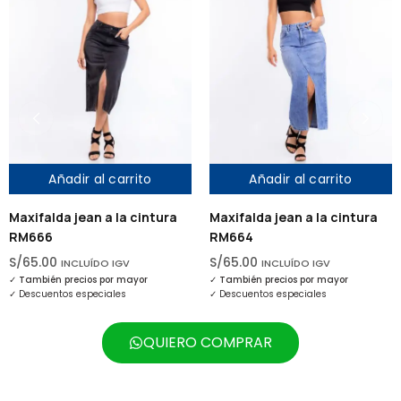
Añadir al carrito
Añadir al carrito
ifalda jean a la cintura
Maxifalda jean a la cintura
Max
666
RM664
cin
5.00
S/
65.00
S/
6
INCLUÍDO IGV
INCLUÍDO IGV
mbién precios por mayor
✓
También precios por mayor
scuentos especiales
✓
Descuentos especiales
QUIERO COMPRAR