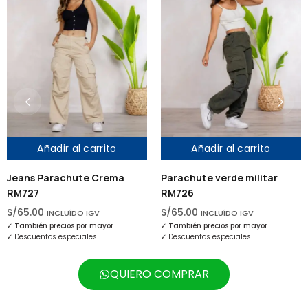
 al carrito
Añadir al carrito
Añadir
chute Crema
Parachute verde militar
Parachute n
RM726
RM725
S/
65.00
S/
65.00
UÍDO IGV
INCLUÍDO IGV
INCL
os por mayor
✓
También precios por mayor
✓
También preci
peciales
✓
Descuentos especiales
✓
Descuentos es
QUIERO COMPRAR