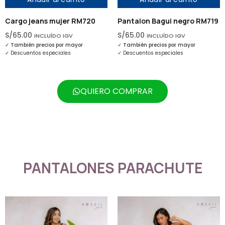
ujer RM720
Pantalon Bagui negro RM719
Pantalon Bagui
RM718
S/
65.00
O IGV
INCLUÍDO IGV
por mayor
✓
También precios por mayor
S/
65.00
INCLUÍD
iales
✓
Descuentos especiales
✓
También precios 
✓
Descuentos espec
QUIERO COMPRAR
PANTALONES PARACHUTE