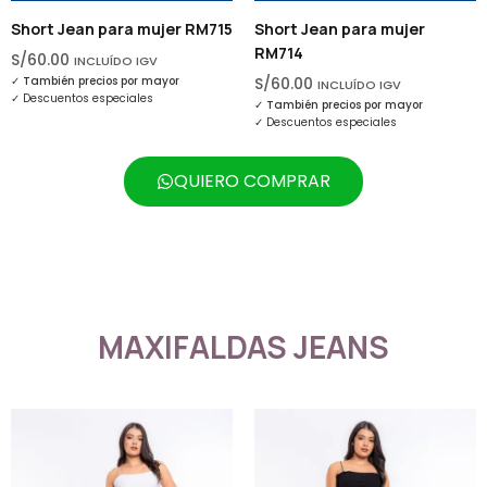
n para mujer RM715
Short Jean para mujer
Short Jea
RM714
RM707
CLUÍDO IGV
ecios por mayor
S/
60.00
S/
45.00
INCLUÍDO IGV
IN
 especiales
✓
También precios por mayor
✓
También pr
✓
Descuentos especiales
✓
Descuentos
QUIERO COMPRAR
MAXIFALDAS JEANS