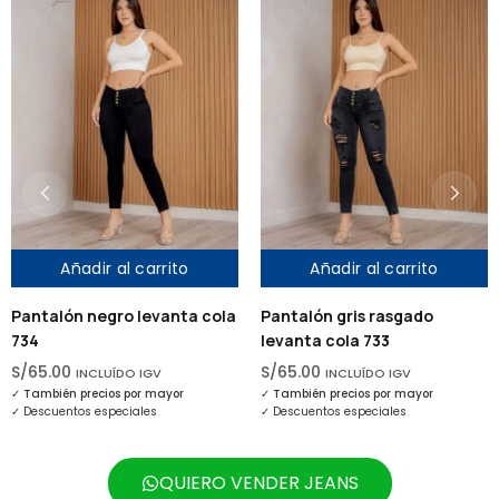
arrito
Añadir al carrito
Añadir al c
evanta cola
Pantalón gris rasgado
Pantalón jean az
levanta cola 733
RM732
S/
65.00
S/
65.00
GV
INCLUÍDO IGV
INCLUÍDO I
 mayor
✓
También precios por mayor
✓
También precios por
es
✓
Descuentos especiales
✓
Descuentos especial
QUIERO VENDER JEANS