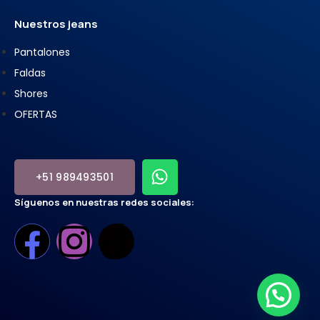
Nuestros jeans
Pantalones
Faldas
Shores
OFERTAS
+51 989493501
Síguenos en nuestras redes sociales: