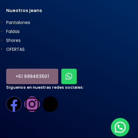
Nuestros jeans
Pantalones
Faldas
Shores
OFERTAS
+51 989493501
Síguenos en nuestras redes sociales: