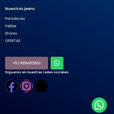
Nuestros jeans
Pantalones
Faldas
Shores
OFERTAS
+51 989493501
Síguenos en nuestras redes sociales: