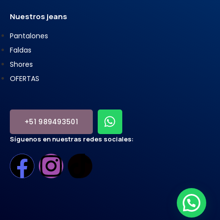
Nuestros jeans
Pantalones
Faldas
Shores
OFERTAS
+51 989493501
Síguenos en nuestras redes sociales: