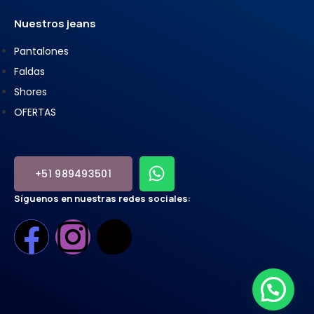
Nuestros jeans
Pantalones
Faldas
Shores
OFERTAS
+51 989493501
Síguenos en nuestras redes sociales: