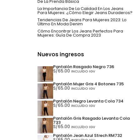
De La Prenda Básica
La Importancia De La Calidad En Los Jeans
Para Mujeres: ¿Cómo Elegir Jeans Duraderos?
Tendencias De Jeans Para Mujeres 2023: Lo
Último En Moda Denim
Cómo Encontrar Los Jeans Perfectos Para
Mujeres: Guía De Compra 2023
Nuevos ingresos
Pantalón Rasgado Negro 736
S/
65.00
INCLUÍDO IGV
Pantalón Mujer Gris 4 Botones 735
S/
65.00
INCLUÍDO IGV
Pantalón Negro Levanta Cola 734
S/
65.00
INCLUÍDO IGV
Pantalón Gris Rasgado Levanta Cola
733
S/
65.00
INCLUÍDO IGV
Pantalón Jean Azul Strech RM732
S/
65.00
INCLUÍDO IGV