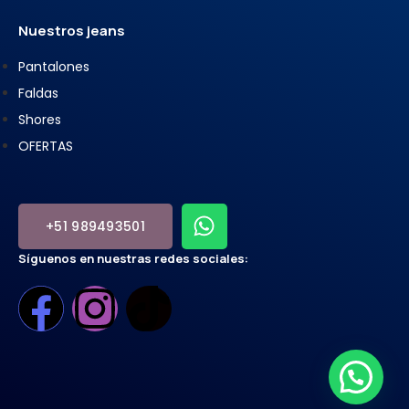
Nuestros jeans
Pantalones
Faldas
Shores
OFERTAS
+51 989493501
Síguenos en nuestras redes sociales: