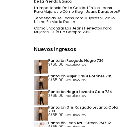
De La Prenda Básica
La Importancia De La Calidad En Los Jeans
Para Mujeres: ¿Cómo Elegir Jeans Duraderos?
Tendencias De Jeans Para Mujeres 2023: Lo
Último En Moda Denim
Cómo Encontrar Los Jeans Perfectos Para
Mujeres: Guía De Compra 2023
Nuevos ingresos
Pantalón Rasgado Negro 736
S/
65.00
INCLUÍDO IGV
Pantalón Mujer Gris 4 Botones 735
S/
65.00
INCLUÍDO IGV
Pantalón Negro Levanta Cola 734
S/
65.00
INCLUÍDO IGV
Pantalón Gris Rasgado Levanta Cola
733
S/
65.00
INCLUÍDO IGV
Pantalón Jean Azul Strech RM732
S/
65.00
INCLUÍDO IGV