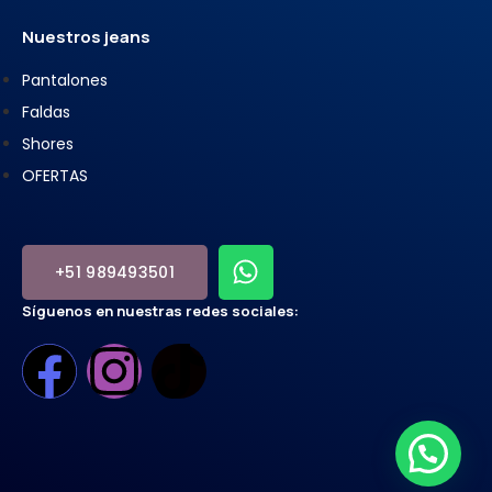
Nuestros jeans
Pantalones
Faldas
Shores
OFERTAS
+51 989493501
Síguenos en nuestras redes sociales: