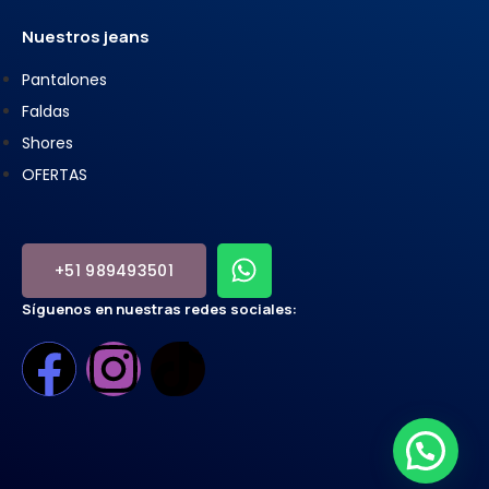
Nuestros jeans
Pantalones
Faldas
Shores
OFERTAS
+51 989493501
Síguenos en nuestras redes sociales: