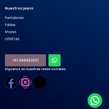
Nuestros jeans
Pantalones
Faldas
Shores
OFERTAS
+51 989493501
Síguenos en nuestras redes sociales: