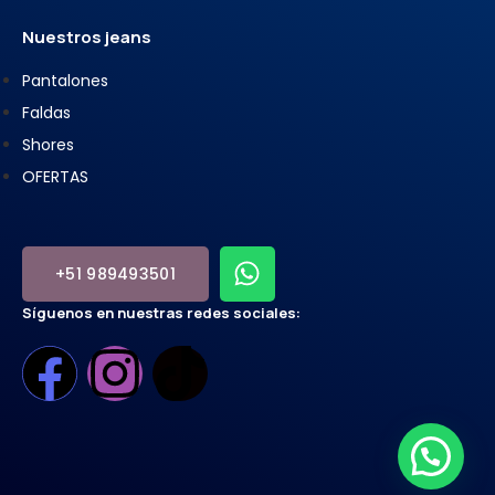
Nuestros jeans
Pantalones
Faldas
Shores
OFERTAS
+51 989493501
Síguenos en nuestras redes sociales: