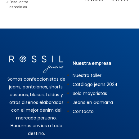
especiales
especiales
e
✓
Descuentos
especiales
Nuestra empresa
Nuestro taller
Somos confeccionistas de
Catálogo jeans 2024
jeans, pantalones, shorts,
Solo mayoristas
casacas, blusas, faldas y
otros diseños elaborados
Jeans en Gamarra
con el mejor denim del
Contacto
mercado peruano.
Hacemos envíos a todo
destino.