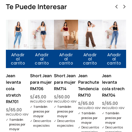
Te Puede Interesar
Añadir
Añadir
Añadir
Añadir
Añadir
al
al
al
al
al
carrito
carrito
carrito
carrito
carrito
Jean
Short Jean
Short Jean
Jean
Jean
Je
levanta
para mujer
para mujer
Parachute
levanta
Pa
cola
RM706
RM714
Tendencia
cola strech
Te
stretch
RM710
RM704
RM
S/
45.00
S/
60.00
RM701
INCLUÍDO IGV
INCLUÍDO IGV
S/
65.00
S/
65.00
S/
✓
También
✓
También
INCLUÍDO IGV
INCLUÍDO IGV
INC
S/
65.00
precios por
precios por
✓
También
✓
También
✓
T
INCLUÍDO IGV
mayor
mayor
precios por
precios por
p
✓
También
✓
Descuentos
✓
Descuentos
mayor
mayor
m
precios por
especiales
especiales
✓
Descuentos
✓
Descuentos
✓
D
mayor