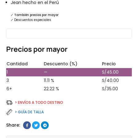
Jean hecho en el Perú
✓
También precios por mayor
✓
Descuentos especiales
Precios por mayor
Cantidad
Descuento (%)
Precio
1
—
S/
45.00
3
11.11 %
S/
40.00
6+
22.22 %
S/
35.00
> ENVÍOS A TODO DESTINO
> GUÍA DE TALLA
Share: