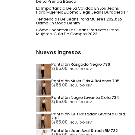
De La Prenda Básica
La Importancia De La Calidad En Los Jeans
Para Mujeres: ¿Cómo Elegir Jeans Duraderos?
Tendencias De Jeans Para Mujeres 2023: Lo
Último En Moda Denim
Cómo Encontrar Los Jeans Perfectos Para
Mujeres: Guía De Compra 2023
Nuevos ingresos
Pantalón Rasgado Negro 736
S/
65.00
INCLUÍDO IGV
Pantalón Mujer Gris 4 Botones 735
S/
65.00
INCLUÍDO IGV
Pantalón Negro Levanta Cola 734
S/
65.00
INCLUÍDO IGV
Pantalón Gris Rasgado Levanta Cola
733
S/
65.00
INCLUÍDO IGV
Pantalón Jean Azul Strech RM732
S/
65.00
INCLUÍDO IGV