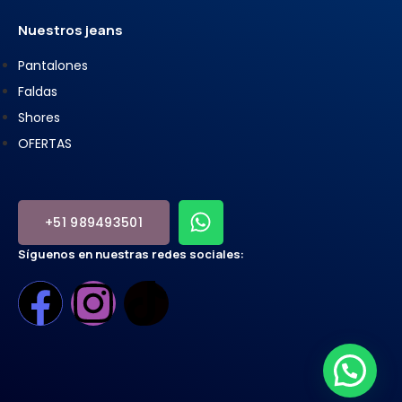
Nuestros jeans
Pantalones
Faldas
Shores
OFERTAS
+51 989493501
Síguenos en nuestras redes sociales: